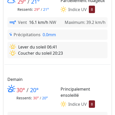
29°
/
21°
Partiellement nuageux
Indice UV
Ressenti:
29°
/
21°
8
Vent
16.1 km/h
NW
Maximum: 39.2 km/h
Précipitations
0.0mm
Lever du soleil 06:41
Coucher du soleil 20:23
Demain
30°
/
20°
Principalement
ensoleillé
Ressenti:
30°
/
20°
Indice UV
8