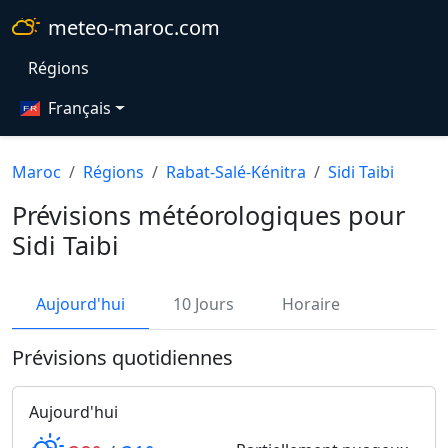
meteo-maroc.com
Régions
Français
Maroc
Régions
Rabat-Salé-Kénitra
Sidi Taibi
Prévisions météorologiques pour
Sidi Taibi
Aujourd'hui
10 Jours
Horaire
Prévisions quotidiennes
Aujourd'hui