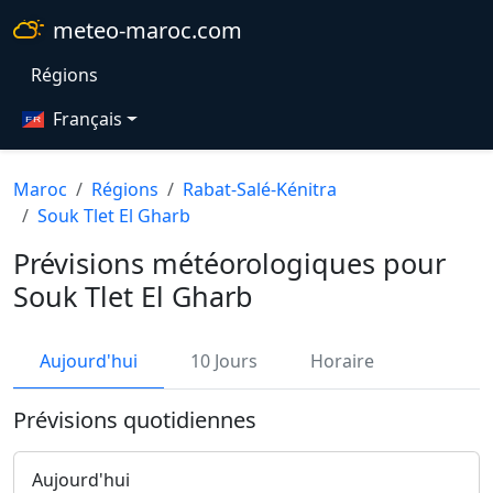
meteo-maroc.com
Régions
Français
Maroc
Régions
Rabat-Salé-Kénitra
Souk Tlet El Gharb
Prévisions météorologiques pour
Souk Tlet El Gharb
Aujourd'hui
10 Jours
Horaire
Prévisions quotidiennes
Aujourd'hui