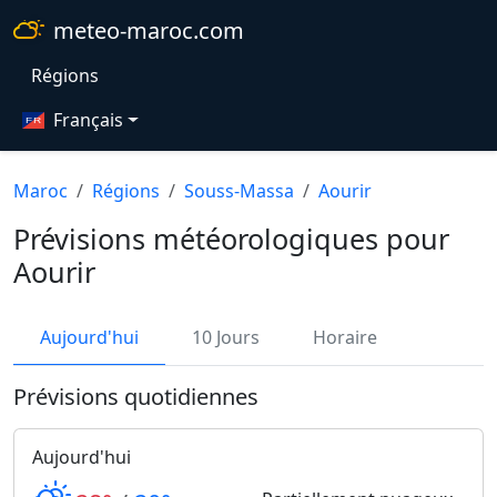
meteo-maroc.com
Régions
Français
Maroc
Régions
Souss-Massa
Aourir
Prévisions météorologiques pour
Aourir
Aujourd'hui
10 Jours
Horaire
Prévisions quotidiennes
Aujourd'hui