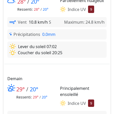
28°
/
20°
Partiellement nuageux
Indice UV
Ressenti:
28°
/
20°
9
Vent
10.8 km/h
S
Maximum: 24.8 km/h
Précipitations
0.0mm
Lever du soleil 07:02
Coucher du soleil 20:25
Demain
29°
/
20°
Principalement
ensoleillé
Ressenti:
29°
/
20°
Indice UV
9