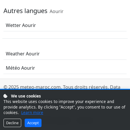
Autres langues
Aourir
Wetter Aourir
Weather Aourir
Météo Aourir
© 2025
meteo-maroc.com
. Tous droits réservés.
Data
sources
.
We use cookies
This website uses cookies to improve your experience and
Last updated: 08/10/2026 08:00 UTC
provide analytics. By clicking "Accept", you consent to our use of
cookies.
Learn more
Tunisie météo
Météo Egypte
Contact
Decline
Accept