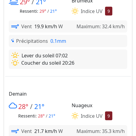
29°
/
21°
Brumeux
Indice UV
Ressenti:
29°
/
21°
9
Vent
19.9 km/h
W
Maximum: 32.4 km/h
Précipitations
0.1mm
Lever du soleil 07:02
Coucher du soleil 20:26
Demain
28°
/
21°
Nuageux
Indice UV
Ressenti:
28°
/
21°
9
Vent
21.7 km/h
W
Maximum: 35.3 km/h