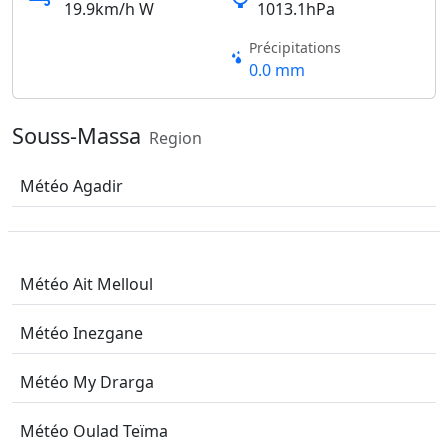
19.9km/h W
1013.1hPa
Précipitations
0.0 mm
Souss-Massa
Region
Météo Agadir
Météo Ait Melloul
Météo Inezgane
Météo My Drarga
Météo Oulad Teïma